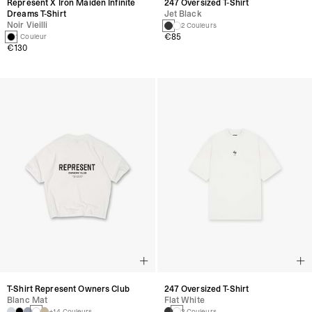
Represent X Iron Maiden Infinite
247 Oversized T-Shirt
Dreams T-Shirt
Jet Black
Noir Vieilli
2 Couleurs
€85
1 Couleur
€130
T-Shirt Represent Owners Club
247 Oversized T-Shirt
Blanc Mat
Flat White
+14 Couleurs
2 Couleurs