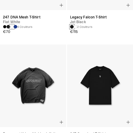
247 DNA Mesh T-Shirt
Legacy Falcon T-Shirt
Flat White
Jet Black
4 Couleurs
2 Couleurs
€70
€115