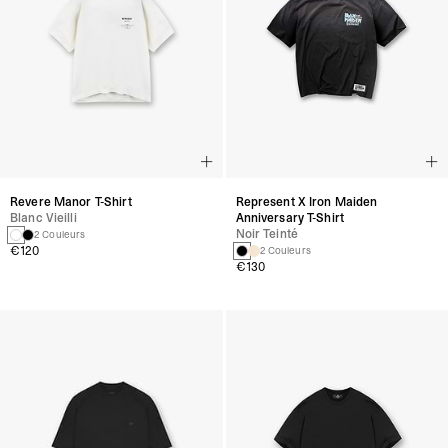
Revere Manor T-Shirt
Represent X Iron Maiden
Blanc Vieilli
Anniversary T-Shirt
Noir Teinté
2 Couleurs
€120
2 Couleurs
€130