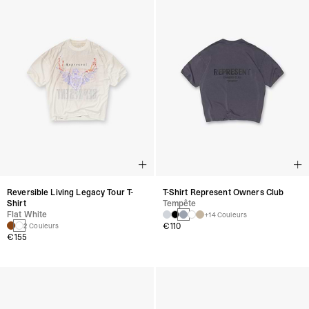
Reversible Living Legacy Tour T-
T-Shirt Represent Owners Club
Shirt
Tempête
Flat White
+14 Couleurs
€110
2 Couleurs
€155