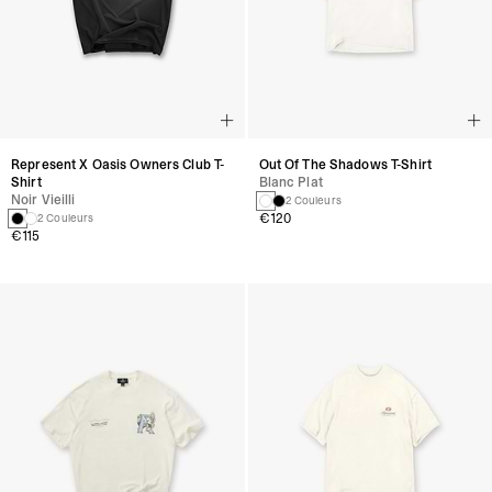
Represent X Oasis Owners Club T-
Out Of The Shadows T-Shirt
Shirt
Blanc Plat
Noir Vieilli
2 Couleurs
€120
2 Couleurs
€115