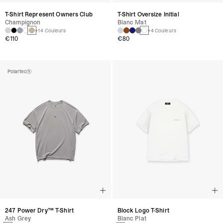
T-Shirt Represent Owners Club
T-Shirt Oversize Initial
Champignon
Blanc Mat
+14 Couleurs
+4 Couleurs
€110
€80
Polartec®
247 Power Dry™ T-Shirt
Block Logo T-Shirt
Ash Grey
Blanc Plat