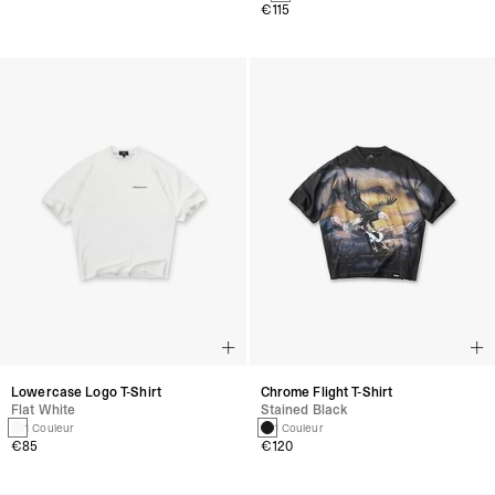
€115
Lowercase Logo T-Shirt
Chrome Flight T-Shirt
Flat White
Stained Black
1 Couleur
1 Couleur
€85
€120