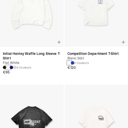
Initial Henley Waffle Long Sleeve T-
Competition Department T-Shirt
Shirt
Blanc Mat
Flat White
2 Couleurs
€120
4 Couleurs
€95