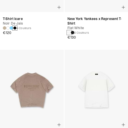
T-Shirt Icare
New York Yankees x Represent T-
Noir De Jais
Shirt
Flat White
4 Couleurs
€120
2 Couleurs
€130