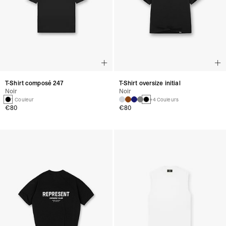
T-Shirt composé 247
T-Shirt oversize initial
Noir
Noir
1 Couleur
+4 Couleurs
€80
€80