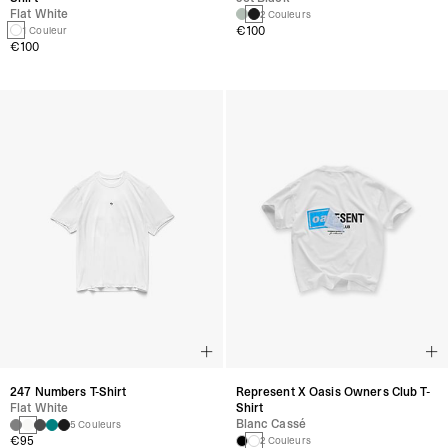
Flat White
2 Couleurs
€100
1 Couleur
€100
247 Numbers T-Shirt
Represent X Oasis Owners Club T-
Flat White
Shirt
Blanc Cassé
5 Couleurs
€95
2 Couleurs