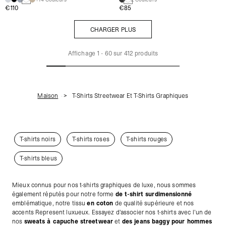
€110
€85
CHARGER PLUS
CHARGER PLUS
Affichage
1
-
60
sur
412
produits
Maison
T-Shirts Streetwear Et T-Shirts Graphiques
T-shirts noirs
T-shirts roses
T-shirts rouges
T-shirts bleus
Mieux connus pour nos t-shirts graphiques de luxe, nous sommes
également réputés pour notre forme
de t-shirt surdimensionné
emblématique, notre tissu
en coton
de qualité supérieure et nos
accents Represent luxueux. Essayez d'associer nos t-shirts avec l'un de
nos
sweats à capuche streetwear
et
des jeans baggy pour hommes