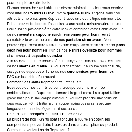
pour compléter votre look.
Si vous recherchez un t-shirt streetwear minimaliste, alors vous devriez
consulter nos
t-shirts Blank
. Notre
gamme Blank
englobe tous nos
attributs emblématiques Represent, avec une esthétique minimaliste.
Rehaussez votre look en l'associant à une
veste universitaire
de luxe.
Pourquoi ne pas compléter votre look et combiner votre t-shirt avec l'un
de nos
sweats à capuche surdimensionnés pour hommes
et
complétez-le avec une paire de nos
pantalon streetwear
. Vous
pouvez également faire
ressortir votre coupe avec certains de nos
jeans
déchirés pour hommes
, l'un de nos
t-shirts oversize pour hommes
et un
sweat à capuche oversize
.
A la recherche d'une tenue d'été ? Essayez de l'associer avec certains
de nos
shorts en maille
. Si vous recherchez une coupe plus chaude,
essayez de superposer l'une de nos
surchemises pour hommes
.
FAQ sur les t-shirts Represent
Comment les t-shirts Represent s'ajustent-ils ?
Beaucoup de nos t-shirts suivent la coupe surdimensionnée
emblématique de Represent, tombant large et carré. La plupart taillent
grand mais pour une coupe classique, veuillez prendre une taille en
dessous. Le T-Shirt Initial a une coupe moins oversize, avec une
longueur de manche légèrement raccourcie.
De quoi sont fabriqués les t-shirts Represent ?
La plupart de nos T-Shirts sont fabriqués à 100 % en coton, les
compositions peuvent être trouvées dans la description du produit.
Comment laver les t-shirts Represent ?