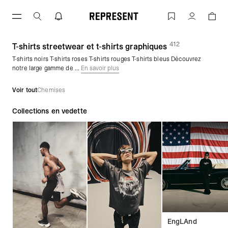
Aller
au
T-shirts graphiques et t-shirts streetwe
Compte
contenu
412
(
des produits)
T-shirts streetwear et t-shirts graphiques
T-shirts noirs T-shirts roses T-shirts rouges T-shirts bleus Découvrez
notre large gamme de ...
En savoir plus
Voir tout
Chemises
Collections en vedette
EngLAnd