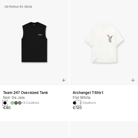
De Retour En Stock
Team 247 Oversized Tank
Archangel T-Shirt
Noir De Jais
Flat White
+3 Couleurs
2 Couleurs
€80
€120