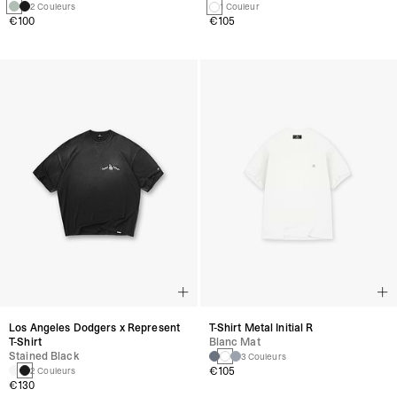
2 Couleurs
1 Couleur
€100
€105
Los Angeles Dodgers x Represent
T-Shirt Metal Initial R
T-Shirt
Blanc Mat
Stained Black
3 Couleurs
€105
2 Couleurs
€130