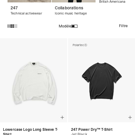
British Americana
247
Collaborations
Technical activewear
Iconic music heritage
Filtre
Modèle
Produits de la collection T-shirts streetwear et t-shirts graphi
Polartec®
247 Power Dry™ T-Shirt
Lowercase Logo Long Sleeve T-
Jet Black
Shirt