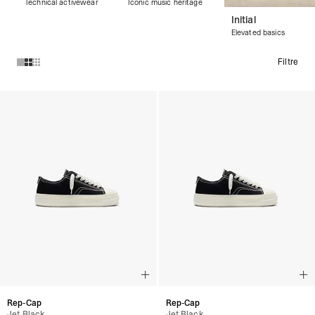
Technical activewear
Iconic music heritage
Initial
Elevated basics
Filtre
Produits de la collection CHAUSSURE :
Rep-Cap
Rep-Cap
Jet Black
Jet Black