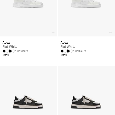
Apex
Apex
Flat White
Flat White
4 Couleurs
4 Couleurs
€235
€235