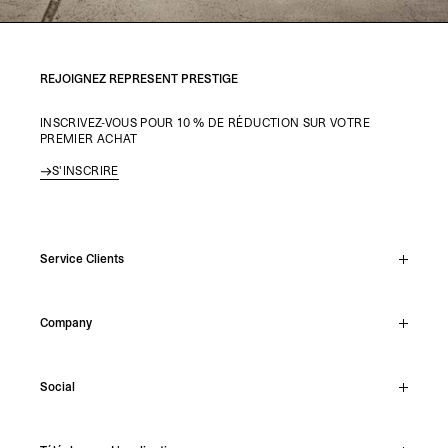
REJOIGNEZ REPRESENT PRESTIGE
INSCRIVEZ-VOUS POUR 10 % DE RÉDUCTION SUR VOTRE
PREMIER ACHAT
S'INSCRIRE
Service Clients
Chat En Direct
Company
Support Hub
Track Order
About
Make A Return
Social
Careers
Stockists
Reviews
Instagram
Shipping