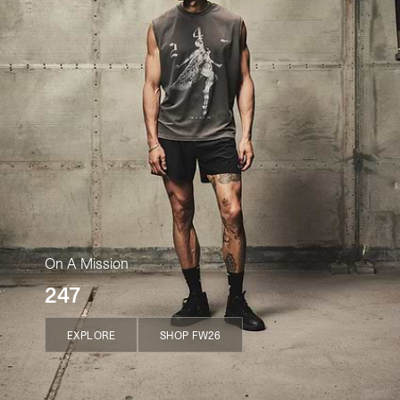
On A Mission
247
EXPLORE
SHOP FW26
EXPLORE
SHOP FW26