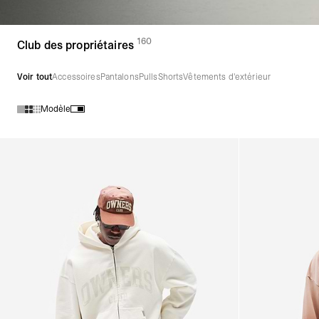
160
(
des produits)
Club des propriétaires
Voir tout
Accessoires
Pantalons
Pulls
Shorts
Vêtements d'extérieur
Modèle
Produits de la collection Club des propriétaires :