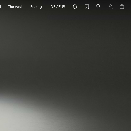
l
The Vault
Prestige
DE / EUR
Compte