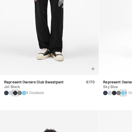
Represent Owners Club Sweatpant
€170
Represent Owner
Jet Black
Sky Blue
5 Couleurs
5 C