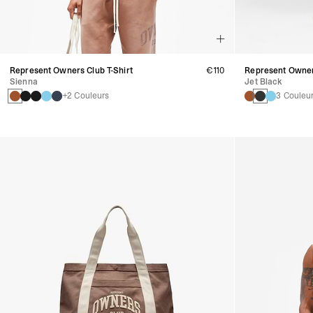
Represent Owners Club T-Shirt
€110
Represent Owner
Sienna
Jet Black
+2 Couleurs
3 Couleu