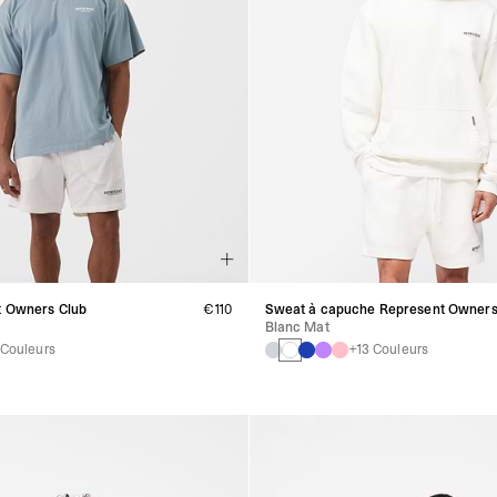
t Owners Club
€110
Sweat à capuche Represent Owners
Blanc Mat
 Couleurs
+13 Couleurs