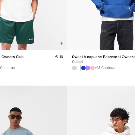
t Owners Club
€110
Sweat à capuche Represent Owners
Cobalt
 Couleurs
+13 Couleurs