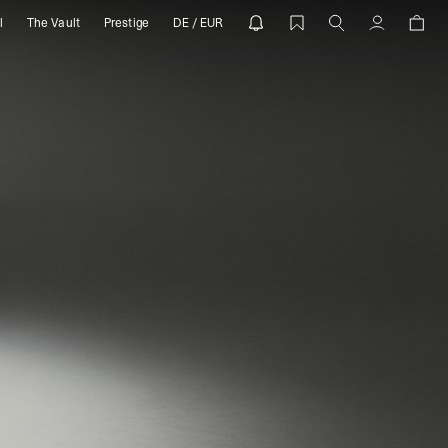
l
The Vault
Prestige
DE / EUR
Compte