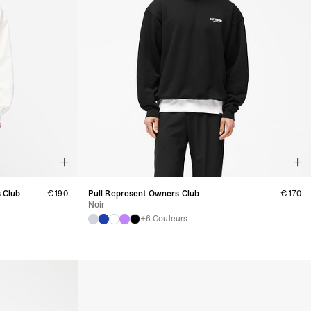
 Club
€190
Pull Represent Owners Club
€170
Noir
+6 Couleurs