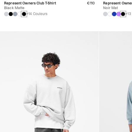
Represent Owners Club T-Shirt
€110
Represent Owner
Black Matte
Noir Mat
+14 Couleurs
+13