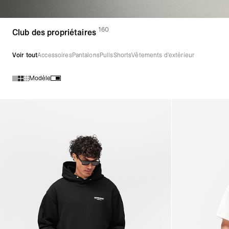
160
(
des produits)
Club des propriétaires
Voir tout
Accessoires
Pantalons
Pulls
Shorts
Vêtements d'extérieur
Modèle
Produits de la collection Club des propriétaires :