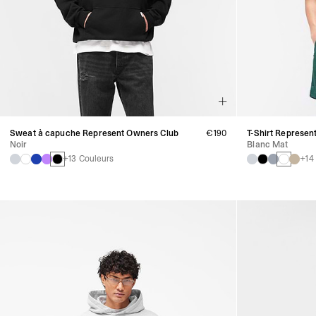
Sweat à capuche Represent Owners Club
€190
T-Shirt Represen
Noir
Blanc Mat
+13 Couleurs
+14