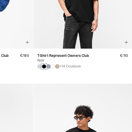
 Club
€190
T-Shirt Represent Owners Club
€110
Noir
+14 Couleurs