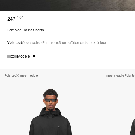
401
(
des produits)
247
Pantalon Hauts Shorts
Voir tout
Accessoires
Pantalons
Shorts
Vêtements d'extérieur
Modèle
Produits de la collection 247 :
Polartec® Imperméable
Imperméable Polart