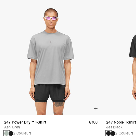
247 Power Dry™ T-Shirt
€100
247 Noble T-Shir
Ash Grey
Jet Black
2 Couleurs
2 Couleurs