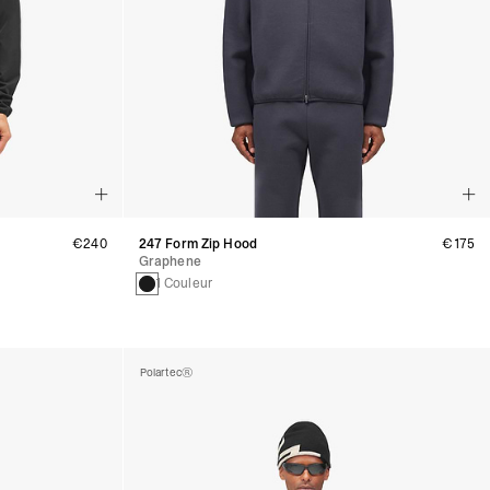
€240
247 Form Zip Hood
€175
Graphene
1 Couleur
Polartec®