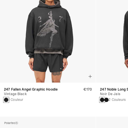
247 Fallen Angel Graphic Hoodie
€170
247 Noble Long S
Vintage Black
Noir De Jais
1 Couleur
2 Couleurs
Polartec®