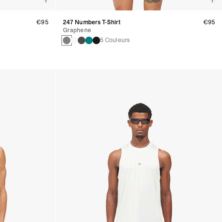
€95
247 Numbers T-Shirt
€95
Graphene
5 Couleurs