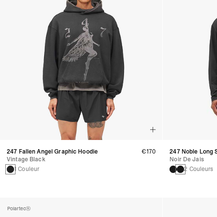
247 Fallen Angel Graphic Hoodie
€170
247 Noble Long S
Vintage Black
Noir De Jais
1 Couleur
2 Couleurs
Polartec®