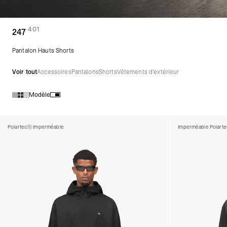
401
(
des produits)
247
Pantalon Hauts Shorts
Voir tout
Accessoires
Pantalons
Shorts
Vêtements d'extérieur
Modèle
Produits de la collection 247 :
Polartec® Imperméable
Imperméable Polart