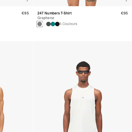
€95
247 Numbers T-Shirt
€95
Graphene
5 Couleurs