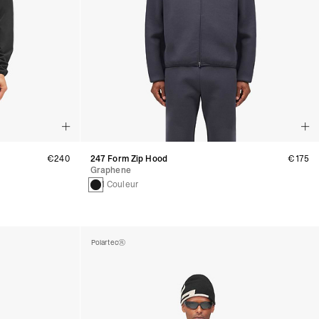
€240
247 Form Zip Hood
€175
Graphene
1 Couleur
Polartec®