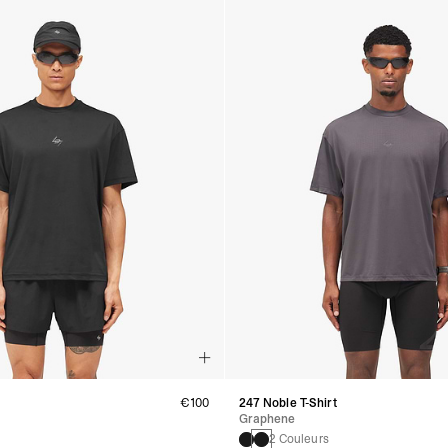
t
€100
247 Noble T-Shirt
Graphene
2 Couleurs