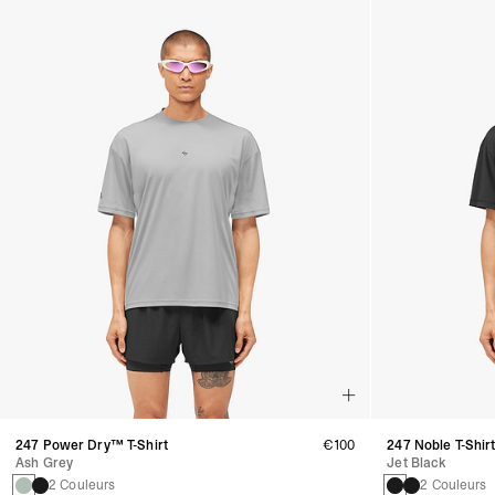
247 Power Dry™ T-Shirt
€100
247 Noble T-Shir
Ash Grey
Jet Black
2 Couleurs
2 Couleurs