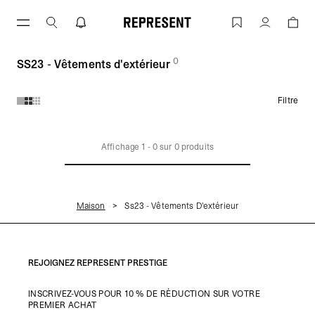
Aller
au
SS23 - Vêtements d'extérieur | REPRES
Compte
contenu
0
(
des produits)
SS23 - Vêtements d'extérieur
Filtre
Produits de la collection SS23 - Vêtements d'extérieur :
Affichage
1
-
0
sur
0
produits
Maison
Ss23 - Vêtements D'extérieur
REJOIGNEZ REPRESENT PRESTIGE
INSCRIVEZ-VOUS POUR 10 % DE RÉDUCTION SUR VOTRE
PREMIER ACHAT