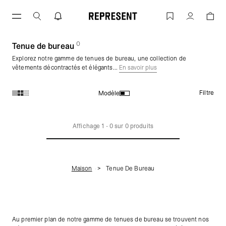
Aller
au
Tenue de bureau | REPRESENT
Compte
contenu
0
(
des produits)
Tenue de bureau
Explorez notre gamme de tenues de bureau, une collection de
vêtements décontractés et élégants...
En savoir plus
Filtre
Modèle
Produits de la collection Tenue de bureau :
Affichage
1
-
0
sur
0
produits
Maison
Tenue De Bureau
Au premier plan de notre gamme de tenues de bureau se trouvent nos