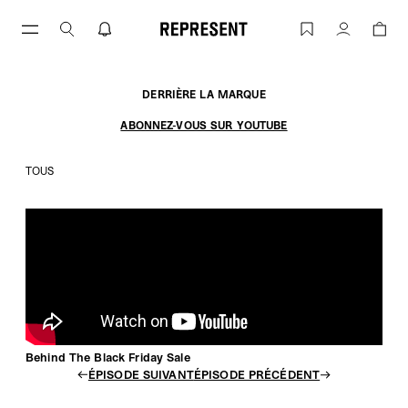
Aller
au
Behind The Black Friday Sale | REPRES
Compte
contenu
DERRIÈRE LA MARQUE
ABONNEZ-VOUS SUR YOUTUBE
TOUS
Behind The Black Friday Sale
ÉPISODE SUIVANT
ÉPISODE PRÉCÉDENT