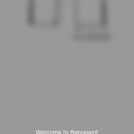
Welcome to Represent