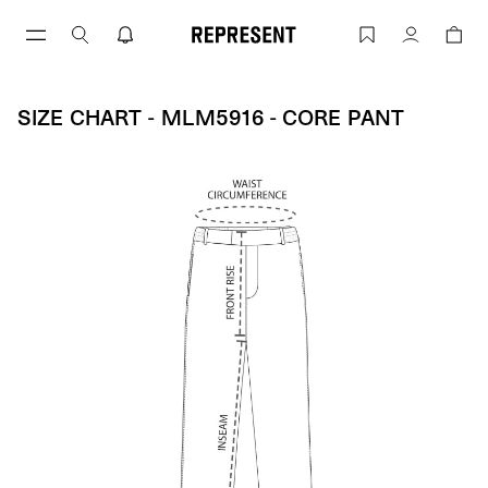
Aller
au
Size Chart - MLM5916 - Core Pant | RE
Compte
contenu
SIZE CHART - MLM5916 - CORE PANT