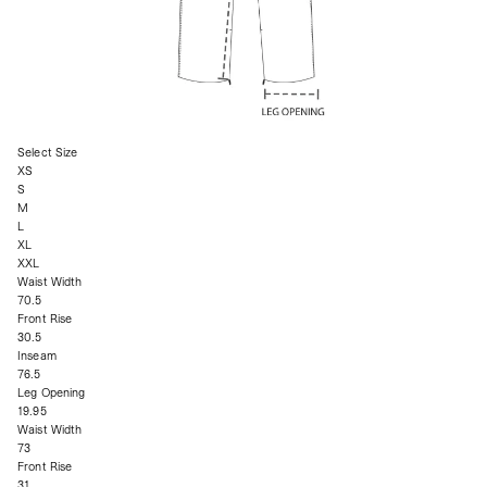
Select Size
XS
S
M
L
XL
XXL
Waist Width
70.5
Front Rise
30.5
Inseam
76.5
Leg Opening
19.95
Waist Width
73
Front Rise
31