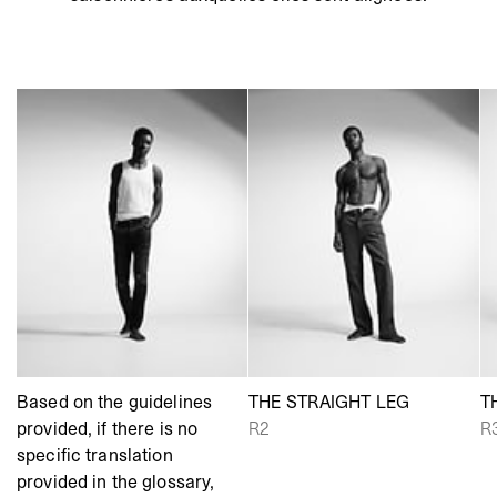
Based on the guidelines
THE STRAIGHT LEG
T
provided, if there is no
R2
R
specific translation
provided in the glossary,