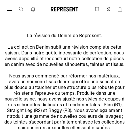
Aller
au
Jean | REPRESENT
Compte
contenu
La révision du Denim de Represent.
:
FALL WINTER 23
La collection Denim subit une révision complète cette
GUIDE DES COUPES DE DENIM
saison. Dans notre quête incessante de perfection, nous
avons dépouillé et reconstruit notre collection de pièces
en denim avec de nouvelles silhouettes, teintes et tissus.
Nous avons commencé par réformer nos matériaux,
avec un nouveau tissu denim qui offre une sensation
plus douce au toucher et une structure plus robuste pour
résister à l'épreuve du temps. Produite dans une
nouvelle usine, nous avons ajusté nos styles de coupes à
trois silhouettes distinctes et fondamentales : Slim (R1),
Straight Leg (R2) et Baggy (R3). Nous avons également
introduit une gamme de nouvelles couleurs de lavages ;
des teintes s'accordant parfaitement avec les collections
saisonnières auxquelles elles sont alignées.