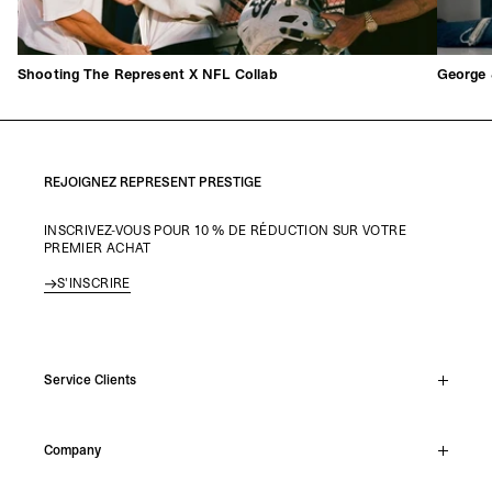
Shooting The Represent X NFL Collab
George 
REJOIGNEZ REPRESENT PRESTIGE
INSCRIVEZ-VOUS POUR 10 % DE RÉDUCTION SUR VOTRE
PREMIER ACHAT
S'INSCRIRE
Service Clients
Chat En Direct
Company
Support Hub
Track Order