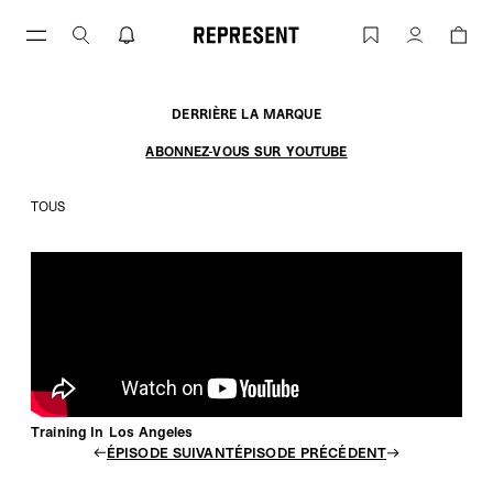
Aller
au
Training In Los Angeles | REPRESENT
Compte
contenu
DERRIÈRE LA MARQUE
ABONNEZ-VOUS SUR YOUTUBE
TOUS
Training In Los Angeles
ÉPISODE SUIVANT
ÉPISODE PRÉCÉDENT