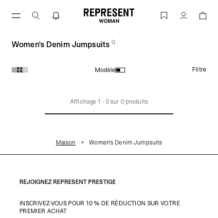
Aller
au
Women's Denim Jumpsuits | REPRESENT
Compte
contenu
0
(
des produits)
Women's Denim Jumpsuits
Filtre
Modèle
Produits de la collection Women's Denim Jumpsuits :
Affichage
1
-
0
sur
0
produits
Maison
Women's Denim Jumpsuits
REJOIGNEZ REPRESENT PRESTIGE
INSCRIVEZ-VOUS POUR 10 % DE RÉDUCTION SUR VOTRE
PREMIER ACHAT