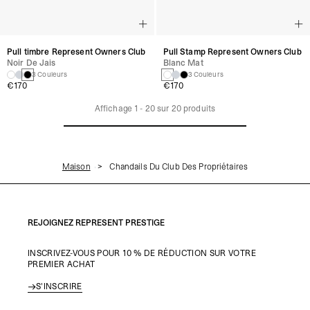
Pull timbre Represent Owners Club
Pull Stamp Represent Owners Club
Noir De Jais
Blanc Mat
3 Couleurs
3 Couleurs
€170
€170
Affichage
1
-
20
sur
20
produits
Maison
Chandails Du Club Des Propriétaires
REJOIGNEZ REPRESENT PRESTIGE
INSCRIVEZ-VOUS POUR 10 % DE RÉDUCTION SUR VOTRE
PREMIER ACHAT
S'INSCRIRE