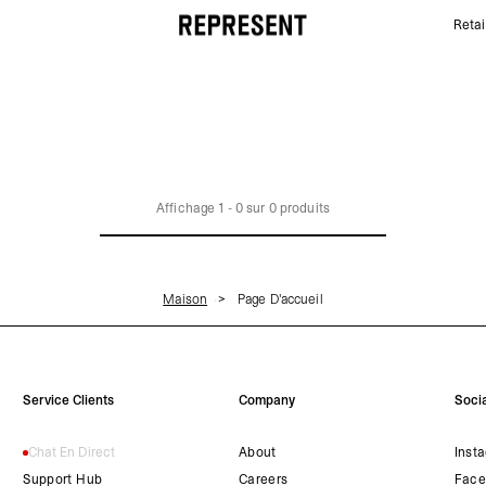
Retai
Page d'accueil | REPRESENT
Affichage
1
-
0
sur
0
produits
Maison
Page D'accueil
Service Clients
Company
Socia
Chat En Direct
About
Inst
Support Hub
Careers
Face