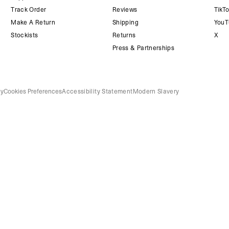
Track Order
Reviews
TikT
Make A Return
Shipping
YouT
Stockists
Returns
X
Press & Partnerships
cy
Cookies Preferences
Accessibility Statement
Modern Slavery