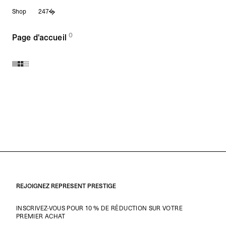
Aller
Shop
247
au
contenu
0
(
des produits)
Page d'accueil
Produits de la collection Page d'accueil :
REJOIGNEZ REPRESENT PRESTIGE
INSCRIVEZ-VOUS POUR 10 % DE RÉDUCTION SUR VOTRE
PREMIER ACHAT