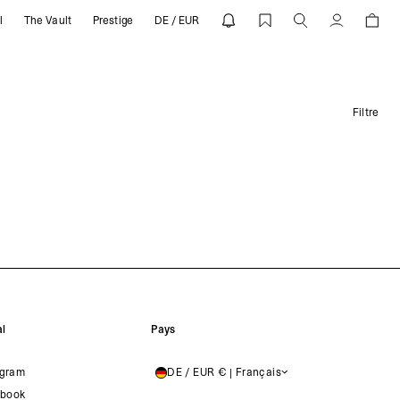
l
The Vault
Prestige
DE / EUR
Compte
Filtre
l
Pays
agram
DE / EUR € | Français
GERMANY
book