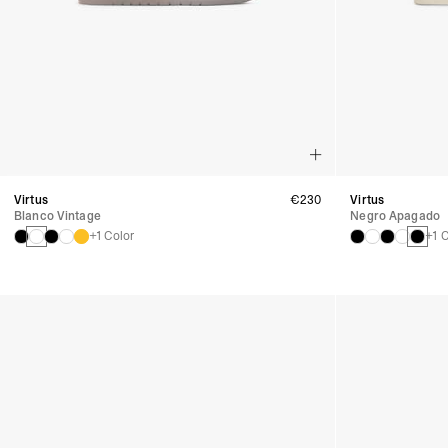
Virtus
€230
Virtus
Blanco Vintage
Negro Apagado
+1 Color
+1 C