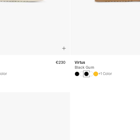
€230
Virtus
Black Gum
olor
+1 Color