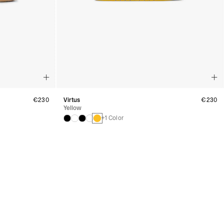
€230
Virtus
€230
Yellow
+1 Color