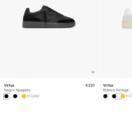
Virtus
€230
Virtus
Negro Apagado
Blanco Vintage
+1 Color
+1 C