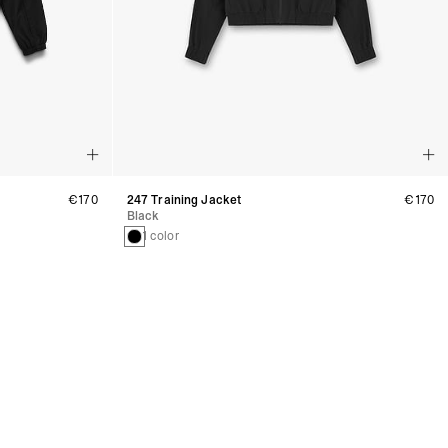
€170
247 Training Jacket
€170
Black
1 color