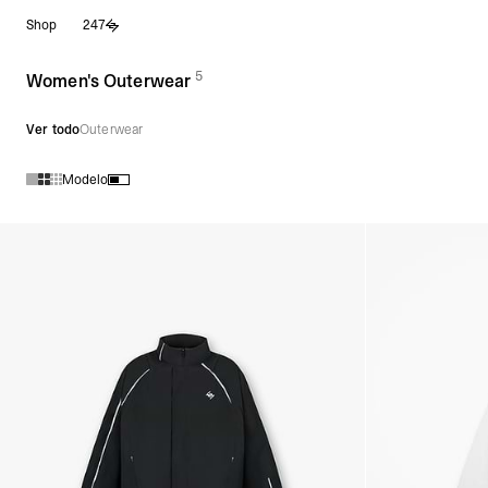
Saltar
Shop
247
al
contenido
5
(
productos)
Women's Outerwear
Ver todo
Outerwear
Modelo
Productos en la colección Women's Outerwear: