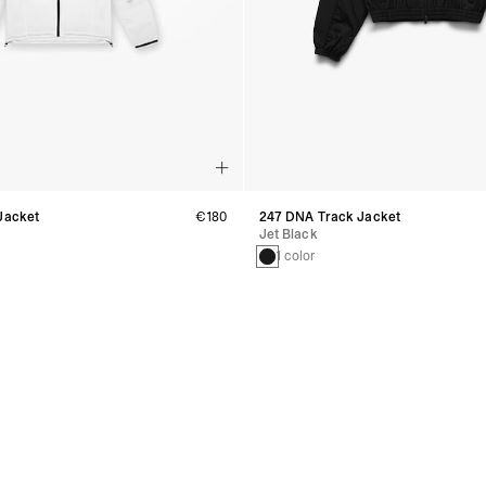
Jacket
€180
247 DNA Track Jacket
Jet Black
1 color