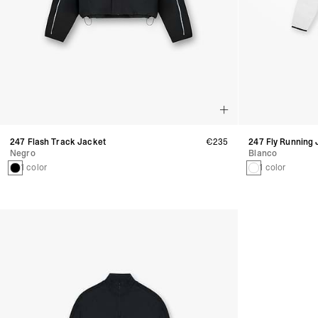
247 Flash Track Jacket
€235
247 Fly Running 
Negro
Blanco
1 color
1 color