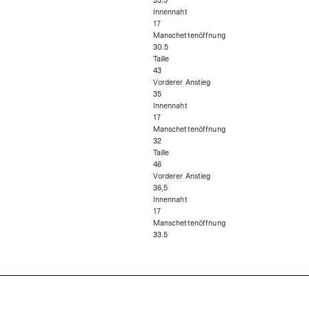
33.5
Innennaht
17
Manschettenöffnung
30.5
Taille
43
Vorderer Anstieg
35
Innennaht
17
Manschettenöffnung
32
Taille
46
Vorderer Anstieg
36,5
Innennaht
17
Manschettenöffnung
33.5