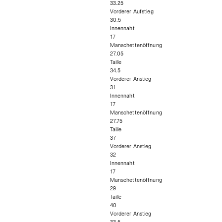
33.25
Vorderer Aufstieg
30.5
Innennaht
17
Manschettenöffnung
27.05
Taille
34.5
Vorderer Anstieg
31
Innennaht
17
Manschettenöffnung
27.75
Taille
37
Vorderer Anstieg
32
Innennaht
17
Manschettenöffnung
29
Taille
40
Vorderer Anstieg