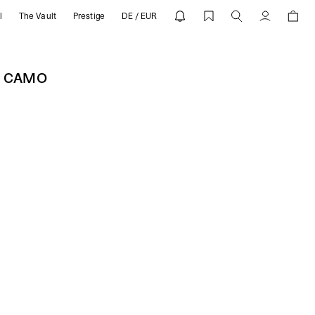
l
The Vault
Prestige
DE / EUR
o | REPRESENT
Konto
E CAMO