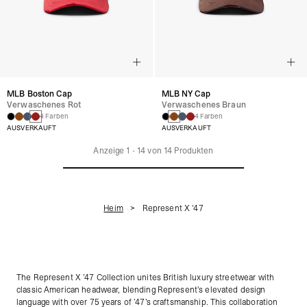
MLB Boston Cap
MLB NY Cap
Verwaschenes Rot
Verwaschenes Braun
4 Farben
4 Farben
AUSVERKAUFT
AUSVERKAUFT
Anzeige
1
-
14
von
14
Produkten
Heim
Represent X '47
The Represent X ’47 Collection unites British luxury streetwear with
classic American headwear, blending Represent’s elevated design
language with over 75 years of ’47’s craftsmanship. This collaboration