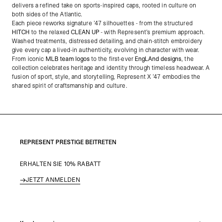
delivers a refined take on sports-inspired caps, rooted in culture on
both sides of the Atlantic.
Each piece reworks signature ’47 silhouettes - from the structured
HITCH
to the relaxed
CLEAN UP
-
with Represent’s premium approach.
Washed treatments, distressed detailing, and chain-stitch embroidery
give every cap a lived-in authenticity, evolving in character with wear.
From iconic
MLB team logos
to the first-ever
EngLAnd designs
, the
collection celebrates heritage and identity through timeless headwear. A
fusion of sport, style, and storytelling, Represent X ’47 embodies the
shared spirit of craftsmanship and culture.
REPRESENT PRESTIGE BEITRETEN
ERHALTEN SIE 10% RABATT
JETZT ANMELDEN