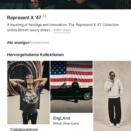
14
(
Produkte)
Represent X '47
A meeting of heritage and innovation. The Represent X ’47 Collection
unites British luxury street...
mehr lesen
Alle anzeigen
Accessories
Hervorgehobene Kollektionen
EngLAnd
British Americana
Collaborations