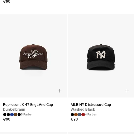
€90
Represent X 47 EngLAnd Cap
MLB NY Distressed Cap
Dunkelbraun
Washed Black
5 Farben
4 Farben
€90
€90