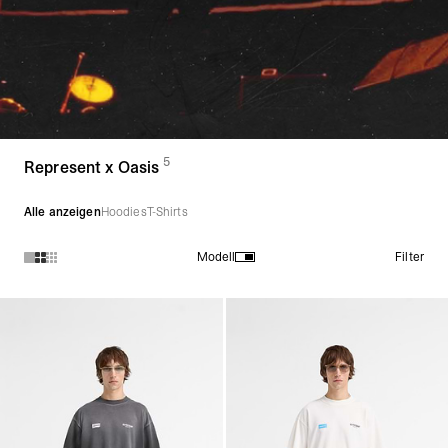
5
(
Produkte)
Represent x Oasis
Alle anzeigen
Hoodies
T-Shirts
Filter
Modell
Produkte in der Kollektion Represent x Oasis :