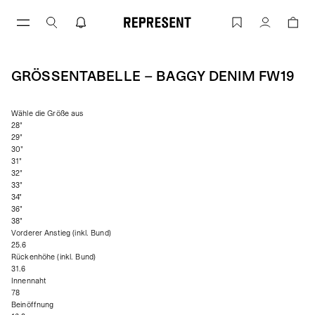
Zum
Inhalt
Größentabelle – BAGGY DENIM FW19 |
Konto
springen
GRÖSSENTABELLE – BAGGY DENIM FW19
Wähle die Größe aus
28"
29"
30"
31"
32"
33"
34"
36"
38"
Vorderer Anstieg (inkl. Bund)
25.6
Rückenhöhe (inkl. Bund)
31.6
Innennaht
78
Beinöffnung