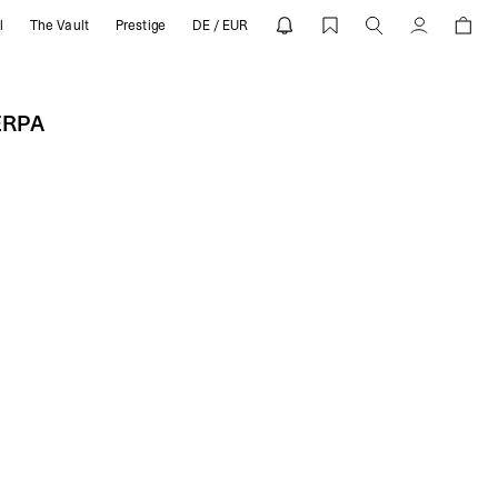
l
The Vault
Prestige
DE / EUR
 | REPRESENT
Compte
ERPA