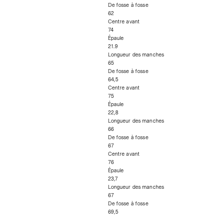
De fosse à fosse
62
Centre avant
74
Épaule
21.9
Longueur des manches
65
De fosse à fosse
64,5
Centre avant
75
Épaule
22,8
Longueur des manches
66
De fosse à fosse
67
Centre avant
76
Épaule
23,7
Longueur des manches
67
De fosse à fosse
69,5