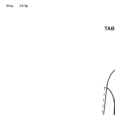
Aller
Shop
247
au
contenu
TAB