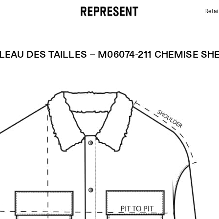
Retai
Tableau des tailles – M06074-211 CHEMISE SHERPA
LEAU DES TAILLES – M06074-211 CHEMISE SH