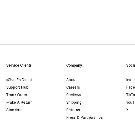
Service Clients
Company
Socia
Chat En Direct
About
Inst
Support Hub
Careers
Face
Track Order
Reviews
TikT
Make A Return
Shipping
YouT
Stockists
Returns
X
Press & Partnerships