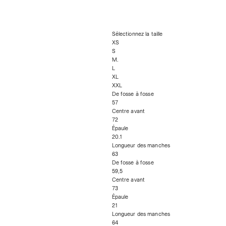
Sélectionnez la taille
XS
S
M.
L
XL
XXL
De fosse à fosse
57
Centre avant
72
Épaule
20.1
Longueur des manches
63
De fosse à fosse
59,5
Centre avant
73
Épaule
21
Longueur des manches
64