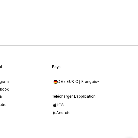
l
Pays
agram
DE / EUR € | Français
GERMANY
book
Télécharger L'application
ok
ube
IOS
Android