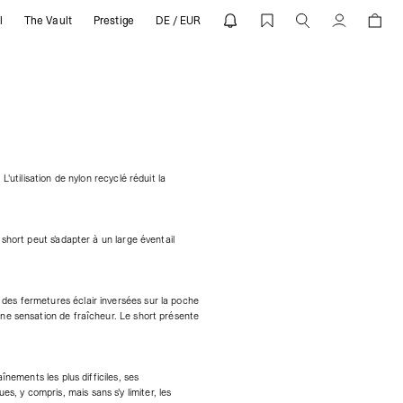
l
The Vault
Prestige
DE / EUR
Compte
utilisation de nylon recyclé réduit la
short peut s'adapter à un large éventail
des fermetures éclair inversées sur la poche
ne sensation de fraîcheur. Le short présente
nements les plus difficiles, ses
es, y compris, mais sans s'y limiter, les