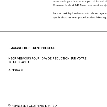
séances de gym, la course à pied et les entra
Comment le short 247 Fused assure-t-il un aj
Le short est équipé d'un cordon de serrage int
que le short reste en place lors d'activités v
REJOIGNEZ REPRESENT PRESTIGE
INSCRIVEZ-VOUS POUR 10 % DE RÉDUCTION SUR VOTRE
PREMIER ACHAT
S'INSCRIRE
© REPRESENT CLOTHING LIMITED