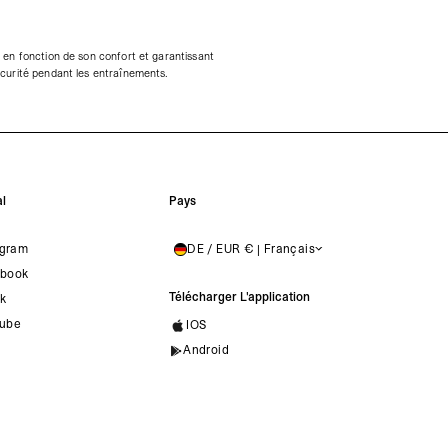
pe en fonction de son confort et garantissant
sécurité pendant les entraînements.
l
Pays
agram
DE / EUR € | Français
GERMANY
book
Télécharger L'application
ok
ube
IOS
Android