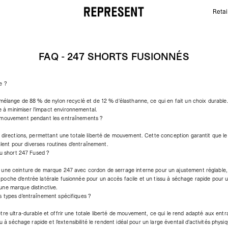
Retai
FAQ - 247 Shorts fusionnés | REPRESENT
FAQ - 247 SHORTS FUSIONNÉS
e ?
mélange de 88 % de nylon recyclé et de 12 % d'élasthanne, ce qui en fait un choix durable. L'
à minimiser l'impact environnemental.
e mouvement pendant les entraînements ?
4 directions, permettant une totale liberté de mouvement. Cette conception garantit que le 
valent pour diverses routines d'entraînement.
du short 247 Fused ?
 une ceinture de marque 247 avec cordon de serrage interne pour un ajustement réglable, 
oche d'entrée latérale fusionnée pour un accès facile et un tissu à séchage rapide pour u
une marque distinctive.
s types d’entraînement spécifiques ?
re ultra-durable et offrir une totale liberté de mouvement, ce qui le rend adapté aux entraî
u à séchage rapide et l'extensibilité le rendent idéal pour un large éventail d'activités physiqu