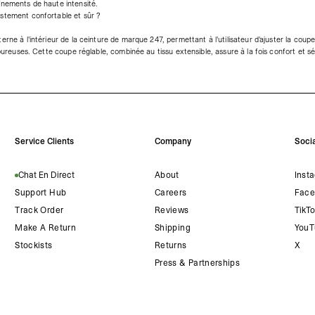
înements de haute intensité.
ustement confortable et sûr ?
erne à l'intérieur de la ceinture de marque 247, permettant à l'utilisateur d'ajuster la cou
igoureuses. Cette coupe réglable, combinée au tissu extensible, assure à la fois confort et 
Service Clients
Company
Socia
Chat En Direct
About
Inst
Support Hub
Careers
Face
Track Order
Reviews
TikT
Make A Return
Shipping
YouT
Stockists
Returns
X
Press & Partnerships