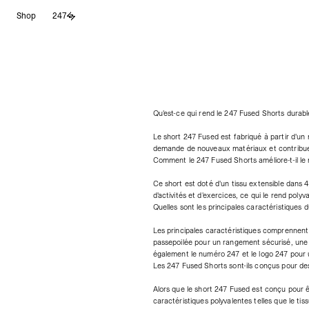
Aller
Shop
247
au
contenu
Qu'est-ce qui rend le 247 Fused Shorts durabl
Le short 247 Fused est fabriqué à partir d'un 
demande de nouveaux matériaux et contribue 
Comment le 247 Fused Shorts améliore-t-il l
Ce short est doté d'un tissu extensible dans 
d'activités et d'exercices, ce qui le rend poly
Quelles sont les principales caractéristiques 
Les principales caractéristiques comprennent
passepoilée pour un rangement sécurisé, une p
également le numéro 247 et le logo 247 pour 
Les 247 Fused Shorts sont-ils conçus pour de
Alors que le short 247 Fused est conçu pour êt
caractéristiques polyvalentes telles que le tiss