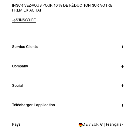
INSCRIVEZ-VOUS POUR 10 % DE RÉDUCTION SUR VOTRE
PREMIER ACHAT
S'INSCRIRE
Service Clients
Chat En Direct
Company
Support Hub
Track Order
About
Make A Return
Social
Careers
Stockists
Reviews
Instagram
Shipping
Télécharger L'application
Facebook
Returns
TikTok
Press & Partnerships
IOS
YouTube
Pays
DE / EUR € | Français
GERMANY
Android
X