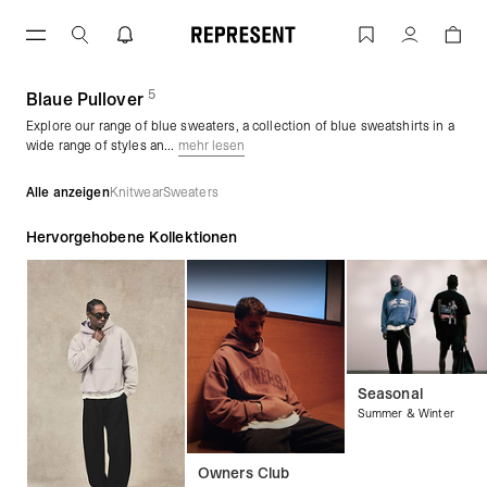
Zum
Inhalt
Blaue Pullover | REPRESENT
Konto
springen
5
(
Produkte)
Blaue Pullover
Explore our range of blue sweaters, a collection of blue sweatshirts in a
wide range of styles an...
mehr lesen
Alle anzeigen
Knitwear
Sweaters
Hervorgehobene Kollektionen
Seasonal
Summer & Winter
Owners Club