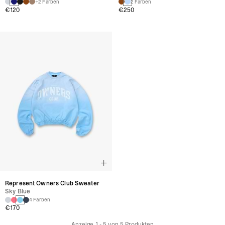
+2 Farben
2 Farben
€120
€250
Represent Owners Club Sweater
Sky Blue
4 Farben
€170
Anzeige
1
-
5
von
5
Produkten