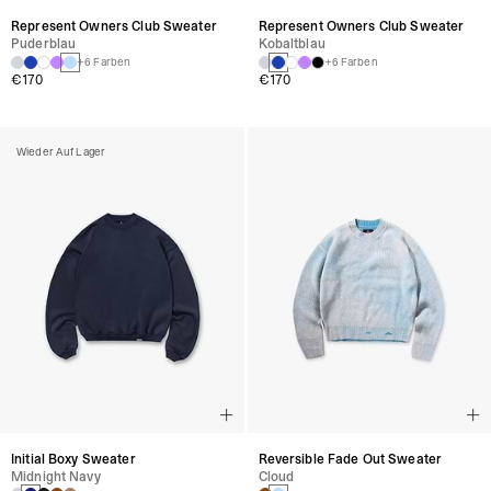
Represent Owners Club Sweater
Represent Owners Club Sweater
Puderblau
Kobaltblau
+6 Farben
+6 Farben
€170
€170
Wieder Auf Lager
Initial Boxy Sweater
Reversible Fade Out Sweater
Midnight Navy
Cloud