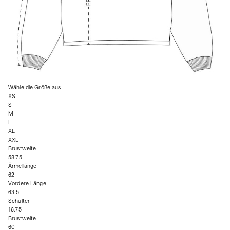
Wähle die Größe aus
XS
S
M
L
XL
XXL
Brustweite
58,75
Ärmellänge
62
Vordere Länge
63,5
Schulter
16.75
Brustweite
60