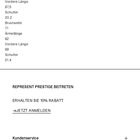
Vordere Länge
67,5
Schulter
20.2
Brustweite
71
Ärmellänge
62
Vordere Länge
69
Schulter
21.4
REPRESENT PRESTIGE BEITRETEN
ERHALTEN SIE 10% RABATT
JETZT ANMELDEN
Kundenservice