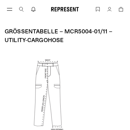
Zum
Inhalt
Größentabelle – MCR5004-01/11 – Utili
Konto
springen
GRÖSSENTABELLE – MCR5004-01/11 – U
TILITY-CARGOHOSE