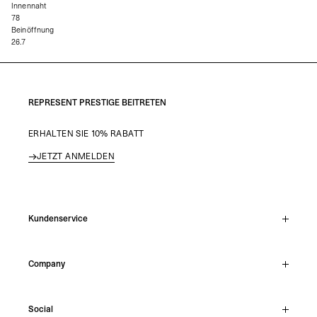
Innennaht
78
Beinöffnung
26.7
REPRESENT PRESTIGE BEITRETEN
ERHALTEN SIE 10% RABATT
JETZT ANMELDEN
Kundenservice
Live-Chat
Company
Support Hub
Track Order
About
Make A Return
Social
Careers