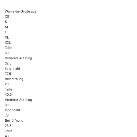
Wähle die Größe aus
XS
S
M
L
XL
XXL
Taille
39
Vorderer Aufstieg
32.5
Innennaht
77,5
Beinöffnung
23
Taille
40,5
Vorderer Aufstieg
33
Innennaht
78
Beinöffnung
23.3
Taille
43