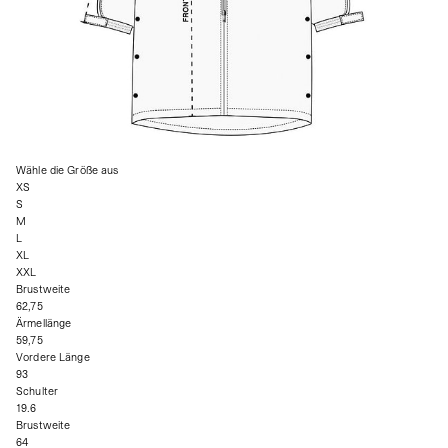
Wähle die Größe aus
XS
S
M
L
XL
XXL
Brustweite
62,75
Ärmellänge
59,75
Vordere Länge
93
Schulter
19.6
Brustweite
64