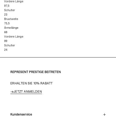
Vordere Länge
97,5
Schulter
23
Brustweite
75,5
Ärmellänge
68
Vordere Länge
99
Schulter
24
REPRESENT PRESTIGE BEITRETEN
ERHALTEN SIE 10% RABATT
JETZT ANMELDEN
Kundenservice