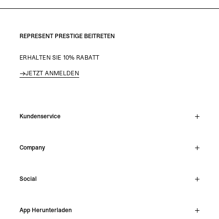
REPRESENT PRESTIGE BEITRETEN
ERHALTEN SIE 10% RABATT
JETZT ANMELDEN
Kundenservice
Live-Chat
Company
Support Hub
Track Order
About
Make A Return
Social
Careers
Stockists
Reviews
Instagram
Shipping
App Herunterladen
Facebook