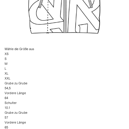
Wähle die Größe aus
XS
S
M
L
XL
XXL
Grube zu Grube
54,5
Vordere Länge
64
Schulter
10.1
Grube zu Grube
57
Vordere Länge
65