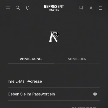
Zum
Inhalt
Konto | REPRESENT
Konto
springen
ANMELDUNG
ANMELDEN